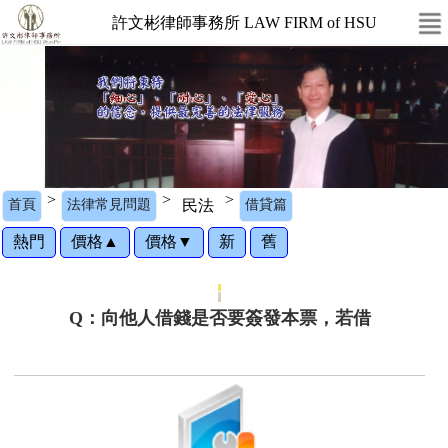
許文彬律師事務所 LAW FIRM of HSU
>
>
>
首頁
法律常見問題
民法
借貸篇
熱門
價格▲
價格▼
新
舊
Q：向他人借錢是否要簽發本票，若借