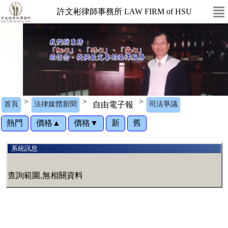
許文彬律師事務所 LAW FIRM of HSU
>
>
>
首頁
法律媒體新聞
自由電子報
司法爭議
熱門
價格▲
價格▼
新
舊
系統訊息
查詢範圍,無相關資料