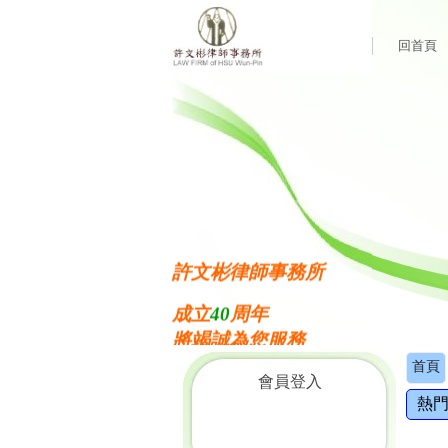
回首頁
許文彬律師事務所
成立
40
周年
將竭誠為您服務
歡迎蒞臨
首頁
會員登入
熱