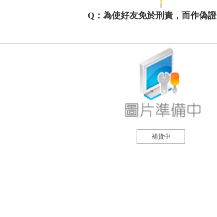
Q：為使好友免於刑責，而作偽證
補貨中