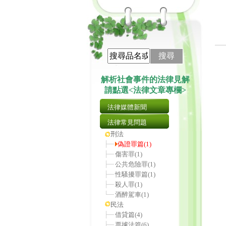
搜尋
解析社會事件的法律見解
請點選<法律文章專欄>
法律媒體新聞
法律常見問題
刑法
偽證罪篇
(1)
傷害罪
(1)
公共危險罪
(1)
性騷擾罪篇
(1)
殺人罪
(1)
酒醉駕車
(1)
民法
借貸篇
(4)
票據法篇
(6)