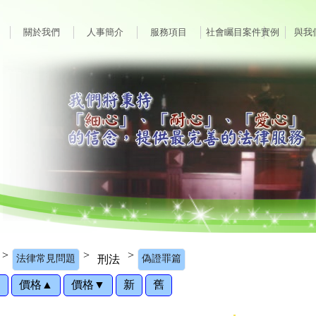
關於我們
人事簡介
服務項目
社會矚目案件實例
與我
>
>
>
法律常見問題
刑法
偽證罪篇
門
價格▲
價格▼
新
舊