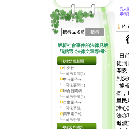
從人
累積
內
搜尋
解析社會事件的法律見解
請點選<法律文章專欄>
日前
法律媒體新聞
徒刑
中央社
開恩
司法要聞
(1)
判決
中時電子報
據報
司法要聞
(1)
聯合新聞網
攤，
司法爭議
(1)
里民
自由電子報
諸心
司法爭議
蘋果電子報
法亦
司法爭議
遞減
法律常見問題