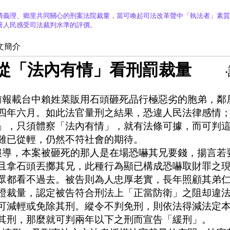
情義理、鄉里共同關心的刑案法院裁量，當可喚起司法改革聲中「執法者」素質
著人民感受司法裁判水準的評價。
文簡介
從「法內有情」看刑罰裁量
報載台中賴姓菜販用石頭砸死品行極惡劣的胞弟，鄰
四年六月。如此法官量刑之結果，恐違人民法律感情
」，只須體察「法內有情」，就有法條可據，而可判
雖已從輕，仍然不符社會的期待。
導，本案被砸死的那人是在場恐嚇其兄要錢，揚言若
且拿石頭丟擲其兄，此種行為顯已構成恐嚇取財罪之
眾都看不過去。被告則為人忠厚老實，長年照顧其弟
證裁量，認定被告符合刑法上「正當防衛」之阻却違
可減輕或免除其刑。縱令不判免刑，則依法得減法定
其刑，那麼就可判兩年以下之刑而宣告「緩刑」。