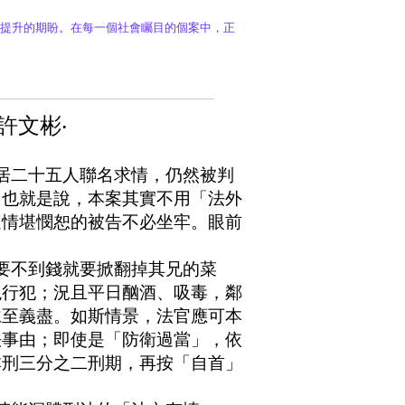
提升的期盼。在每一個社會矚目的個案中，正
‧許文彬‧
居二十五人聯名求情，仍然被判
；也就是說，本案其實不用「法外
這情堪憫恕的被告不必坐牢。眼前
要不到錢就要掀翻掉其兄的菜
現行犯；況且平日酗酒、吸毒，鄰
仁至義盡。如斯情景，法官應可本
法事由；即使是「防衛過當」，依
本刑三分之二刑期，再按「自首」