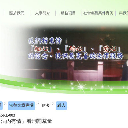
關於我們
人事簡介
服務項目
社會矚目案件實例
與我
>
>
>
頁
法律文章專欄
刑法
殺人
R-KL-003
「法內有情」看刑罰裁量