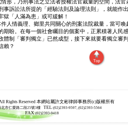
情形，乃刑事法之立法者授權法官裁量的空間，法官
刑事訴訟法所提的「經驗法則及論理法則」，就能作
牢獄「人滿為患」或可緩解！
件人情義理、鄉里共同關心的刑案法院裁量，當可喚
的期盼。在每一個社會矚目的個案中，正累積著人民
政體制「審判獨立」已然成型，接下來就要看獨立審
信賴？
 All Rights Reserved 本網站屬
許文彬律師事務所
(c)版權所有
TEL
0臺北市仁愛路二段25號3樓
:(02)2393-9597, (02)2393-5564
FAX
:(02)2393-9418