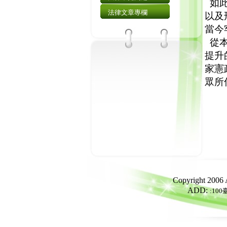
如此
法律文章專欄
以及
當今
從本
提升
家憲
眾所
Copyright 2006
ADD:
:10