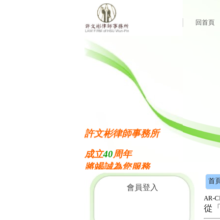
回首頁
許文彬律師事務所
成立
40
周年
將竭誠為您服務
歡迎蒞臨
首
會員登入
AR-C
從