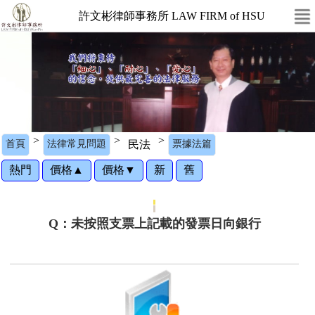
許文彬律師事務所 LAW FIRM of HSU
>
>
>
首頁
法律常見問題
民法
票據法篇
熱門
價格▲
價格▼
新
舊
Q：未按照支票上記載的發票日向銀行